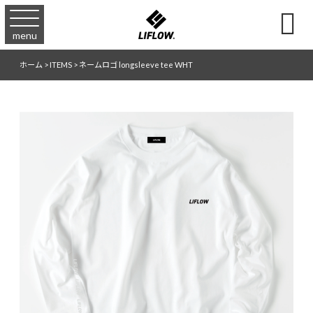

menu
ホーム
>
ITEMS
>
ネームロゴ longsleeve tee WHT