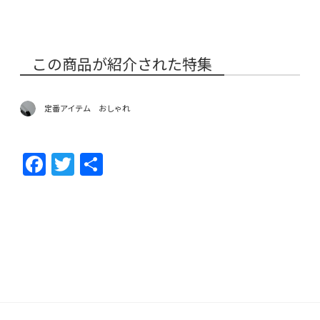
この商品が紹介された特集
定番アイテム おしゃれ
F
T
共
ac
w
有
e
itt
b
er
o
o
k